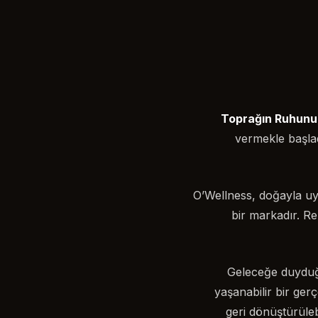
Toprağın Ruhunu,
vermekle başlad
O’Wellness, doğayla uy
bir markadır. R
Geleceğe duyduğu
yaşanabilir bir ger
geri dönüştürüle