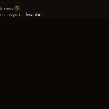
نستخدم ملف
si taşıyoruz. İnsanları,
k olarak kabul ediyoruz.
apmayı teşvik etmiyoruz;
ngeli bir beden ve daha
huzurlu bir insan için…
bağlılığımızı her adımda
pekiştiriyoruz.