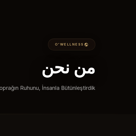
O'WELLNESS
من نحن
oprağın Ruhunu, İnsanla Bütünleştirdik.