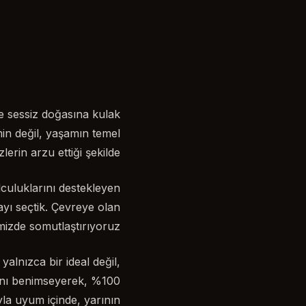
e sessiz doğasına kulak
min değil, yaşamın temel
lerin arzu ettiği şekilde…
culuklarını destekleyen
yı seçtik. Çevreye olan
izde somutlaştırıyoruz.
lnızca bir ideal değil,
ışını benimseyerek, %100
la uyum içinde, yarının