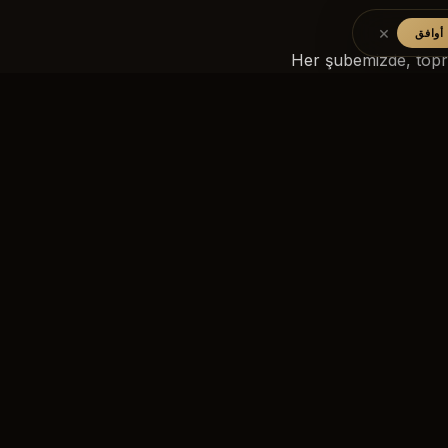
×
أوافق
Her şubemizde, topra
O’Wellness, top
üyelerimizi yaşamın d
Her gün, bu çağrı