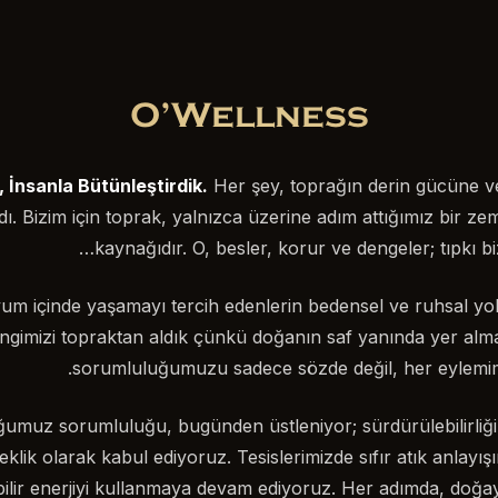
O’Wellness
 İnsanla Bütünleştirdik.
Her şey, toprağın derin gücüne v
ı. Bizim için toprak, yalnızca üzerine adım attığımız bir ze
kaynağıdır. O, besler, korur ve dengeler; tıpkı biz
um içinde yaşamayı tercih edenlerin bedensel ve ruhsal yol
engimizi topraktan aldık çünkü doğanın saf yanında yer alma
sorumluluğumuzu sadece sözde değil, her eylemim
muz sorumluluğu, bugünden üstleniyor; sürdürülebilirliği ya
çeklik olarak kabul ediyoruz. Tesislerimizde sıfır atık anlay
bilir enerjiyi kullanmaya devam ediyoruz. Her adımda, doğay