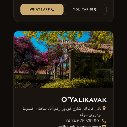
WHATSAPP
YOL TARIFI
O'Yalıkavak
يالي كافاك، شارع كودور رقم:81، شاطئ إكسوما
بودروم, موغلا
+90 539 675 74 74
yalikavak@owellness.tr