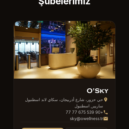
Şubelerimiz
O'Sky
حي حزور، شارع أذربيجان، سكاي لاند اسطنبول
ساريير, اسطنبول
+90 539 675 77 77
sky@owellness.tr