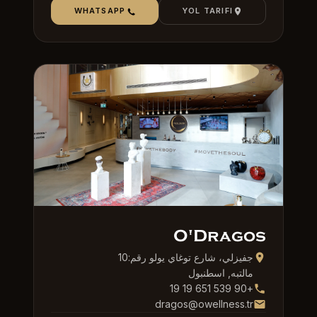
WHATSAPP
YOL TARIFI
O'Dragos
جفيزلي، شارع توغاي يولو رقم:10
مالتبه, اسطنبول
+90 539 651 19 19
dragos@owellness.tr