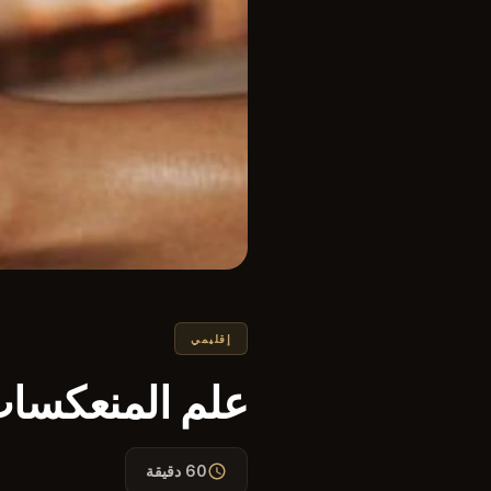
إقليمي
علم المنعكسا
60 دقيقة