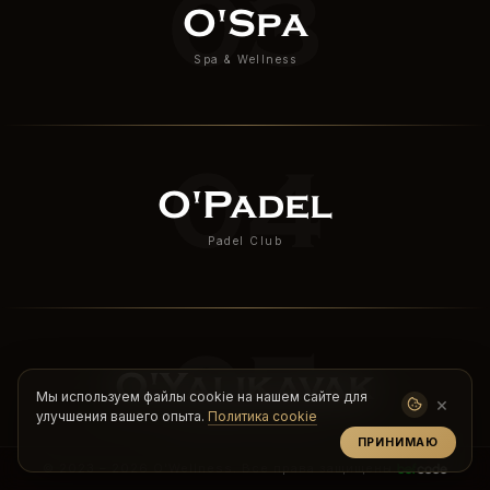
03
O'Spa
Spa & Wellness
04
O'Padel
Padel Club
05
O'Yalıkavak
Мы используем файлы cookie на нашем сайте для
×
улучшения вашего опыта.
Политика cookie
Бутик велнес и ретрит
ПРИНИМАЮ
© 2023 – 2026 O'Wellness. Все права защищены.