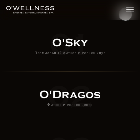
O'Wellness — Премиальный
01
O'Sky
Премиальный фитнес и велнес клуб
02
O'Dragos
Фитнес и велнес центр