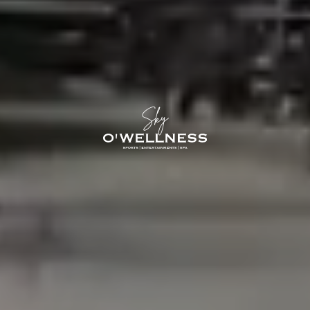
O'Sky — С