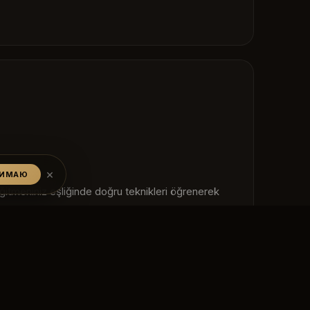
×
НИМАЮ
itmeniniz eşliğinde doğru teknikleri öğrenerek
ilir ve yüzme becerilerinizi hızlı bir şekilde
ir yapılan bu derslerde hem yüzme tekniğiniz hem
elişir.