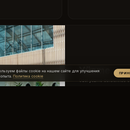
Yüzme
ользуем файлы cookie на нашем сайте для улучшения
ПРИ
 опыта.
Политика cookie
Özel yüzme derslerinde eğ
suya olan güveninizi artırab
geliştirebilirsiniz. Bireb
de fiziksel dayanıklılığınız g