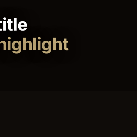
itle
highlight