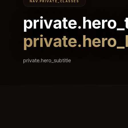
NAV.PRIVATE_CLASSES
private.hero_t
private.hero_
private.hero_subtitle