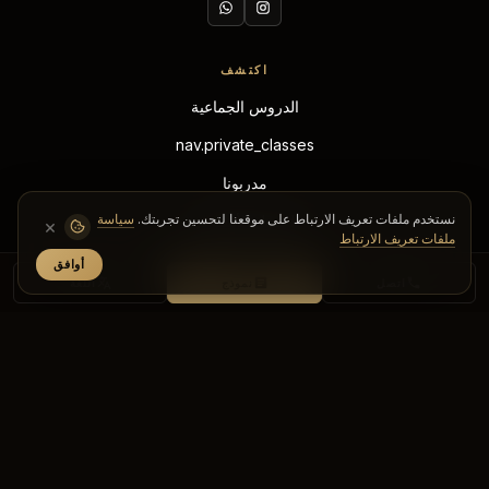
اكتشف
الدروس الجماعية
nav.private_classes
مدربونا
نستخدم ملفات تعريف الارتباط على موقعنا لتحسين تجربتك.
سياسة
الجدول الأسبوعي
×
ملفات تعريف الارتباط
سبا
أوافق
اتصل
نموذج
اللغة
الأندية
O'Sky
O'Dragos
O'Yalıkavak