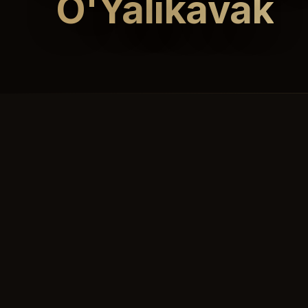
O'Yalıkavak