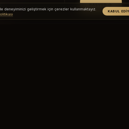
.
BAŞVUR
e deneyiminizi geliştirmek için çerezler kullanmaktayız.
KABUL EDI
litikası
KEŞFET
KULÜPLER
Grup Dersleri
O'Sky
Özel Hizmetler
O'Dragos
Eğitmenlerimiz
O'Yalıkavak
Haftalık Program
Spa