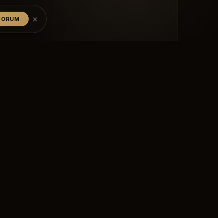
×
YORUM
BIZE ULAŞIN
yalikavak@owellness.tr
+90 539 675 74 74
İletişim Sayfası