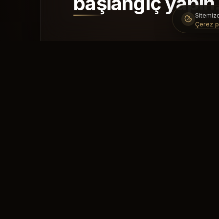
başlangıç yapın
Sitemizd
Çerez po
Ayrıcalıklı fitness deneyiminin adresi.
Profesyonel eğitmenler eşliğinde sağlıklı
ve güçlü bir yaşama adım atın.