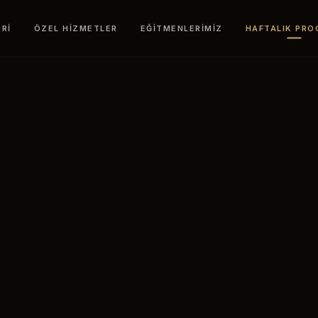
RI
ÖZEL HIZMETLER
EĞITMENLERIMIZ
HAFTALIK PR