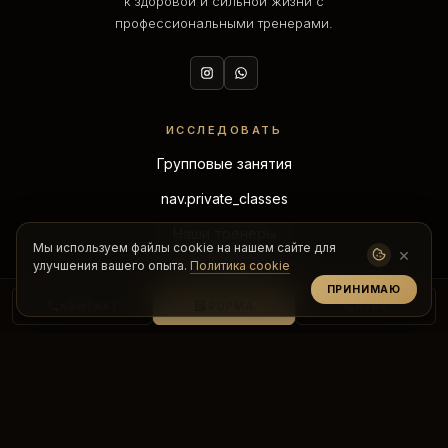
к здоровой и сильной жизни с
профессиональными тренерами.
ИССЛЕДОВАТЬ
Групповые занятия
nav.private_classes
Наши тренеры
Мы используем файлы cookie на нашем сайте для
×
улучшения вашего опыта.
Политика cookie
Расписание
ПРИНИМАЮ
Спа
КОНТАКТ
ФОРМА
ЯЗЫК
КЛУБЫ
O'Sky
O'Dragos