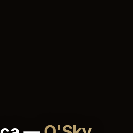
оса —
O'Sky