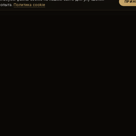
ПРИ
 опыта.
Политика cookie
ИССЛЕДОВАТЬ
КЛУБЫ
Групповые занятия
O'Sky
е
nav.private_classes
O'Dragos
Наши тренеры
O'Yalıkavak
Расписание
Спа