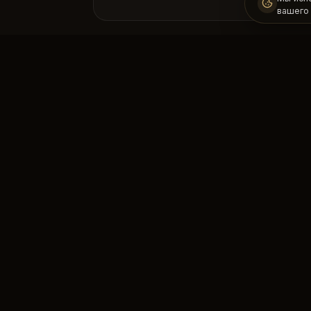
вашего
Адрес премиального фитнеса. Шагнит
к здоровой и сильной жизни с
профессиональными тренерами.