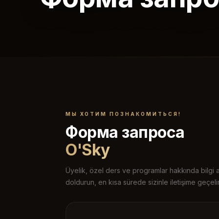
МЫ ХОТИМ ПОЗНАКОМИТЬСЯ!
Форма запроса
O'Sky
Üyelik, özel ders ve programlar hakkında bilgi 
doldurun, en kısa sürede sizinle iletişime geçeli