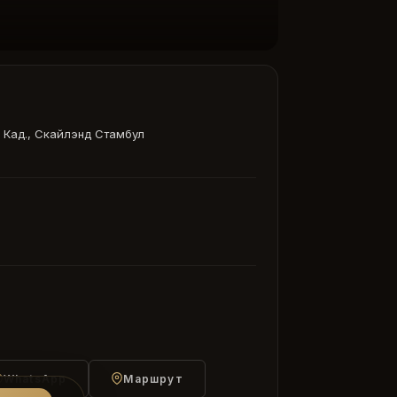
 Кад., Скайлэнд Стамбул
WhatsApp
Маршрут