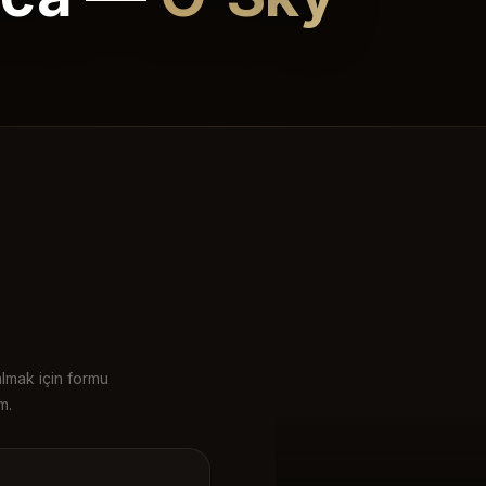
almak için formu
m.