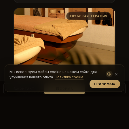
ГЛУБОКАЯ ТЕРАПИЯ
Мы используем файлы cookie на нашем сайте для
×
улучшения вашего опыта.
Политика cookie
Массаж вулканическими
ПРИНИМАЮ
КОНТАКТ
ФОРМА
ЯЗЫК
горячими камнями
Расслабьте мышцы глубоким воздействием
тепла. Горячие камни снижают стресс и быстро
расслабляют тело....
ПОДРОБНОСТИ И