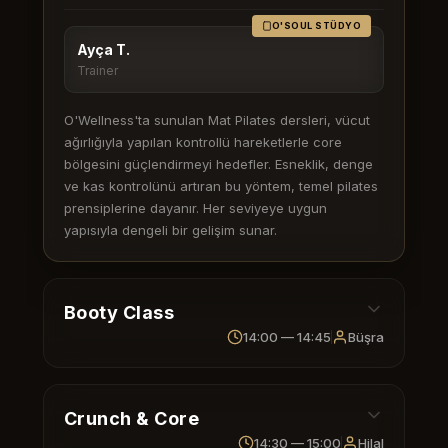
O'SOUL STÜDYO
Ayça T.
Trainer
O'Wellness'ta sunulan Mat Pilates dersleri, vücut
ağırlığıyla yapılan kontrollü hareketlerle core
bölgesini güçlendirmeyi hedefler. Esneklik, denge
ve kas kontrolünü artıran bu yöntem, temel pilates
prensiplerine dayanır. Her seviyeye uygun
yapısıyla dengeli bir gelişim sunar.
Booty Class
14:00 — 14:45
Büşra
O'HIIT STÜDYO
Büşra
Crunch & Core
Trainer
14:30 — 15:00
Hilal