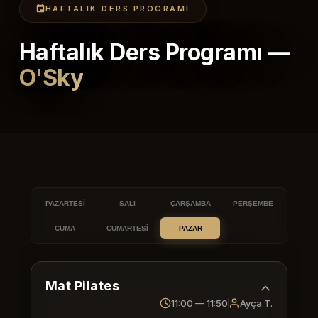
HAFTALIK DERS PROGRAMI
Haftalık Ders Programı —
O'Sky
PAZARTESI
SALI
ÇARŞAMBA
PERŞEMBE
CUMA
CUMARTESI
PAZAR
Mat Pilates
11:00 — 11:50
Ayça T.