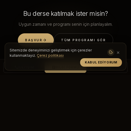
Bu derse katılmak ister misin?
Uygun zamanı ve programı senin için planlayalım.
BAŞVUR
TÜM PROGRAMI GÖR
Sitemizde deneyiminizi geliştirmek için çerezler
×
kullanmaktayız.
Çerez politikası
KABUL EDIYORUM
İLETIŞIM
BILGI FORMU
DIL
DIĞER DERSLERIMIZ
Mat Pilates
Vinyasa Flow
Bench Burn
Power Yoga
Core Power
Yin Yoga