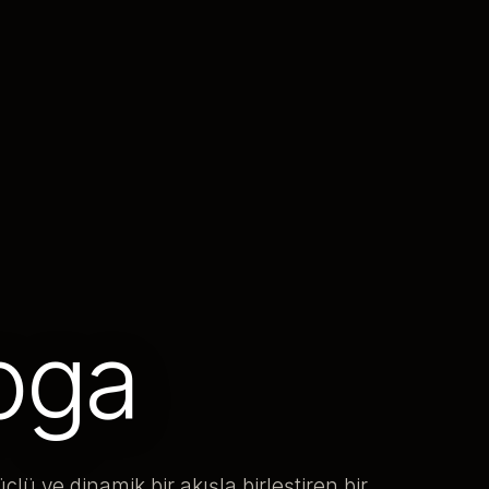
oga
lü ve dinamik bir akışla birleştiren bir