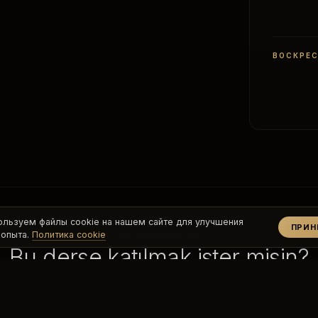
ВОСКРЕС
ользуем файлы cookie на нашем сайте для улучшения
ПРИ
 опыта.
Политика cookie
Bu derse katılmak ister misin?
Uygun zamanı ve programı senin için planlayalım.