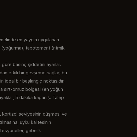
genelinde en yaygın uygulanan
e (yoğurma), tapotement (ritmik
göre basınç şiddetini ayarlar.
dan etkili bir gevşeme sağlar; bu
n ideal bir başlangıç noktasıdır.
ika sırt-omuz bölgesi (en yoğun
ayaklar, 5 dakika kapanış. Talep
, kortizol seviyesinin düşmesi ve
ılmasına, uyku kalitesinin
ofesyoneller, gebelik