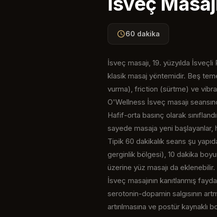
İsveç Masaj
60 dakika
İsveç masajı, 19. yüzyılda İsveçl
klasik masaj yöntemidir. Beş tem
vurma), friction (sürtme) ve vibrat
O'Wellness İsveç masajı seansında
Hafif-orta basınç olarak sınıflan
sayede masaja yeni başlayanlar, ha
Tipik 60 dakikalık seans şu yapıd
gerginlik bölgesi), 10 dakika boyu
üzerine yüz masajı da eklenebilir.
İsveç masajının kanıtlanmış fayda
serotonin-dopamin salgısının artma
artırılmasına ve postür kaynaklı b