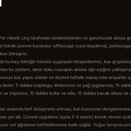
ı
i Per Henrik Ling tarafından sistemleştirilen ve günümüzde dünya 
el teknik üzerine kuruludur: effleurage (uzun kaydırma), petrissag
ion (titreşim).
 bu beş tekniğin tümünü uygulayan terapistlerimiz, kas gruplarına 
dırılan bu yöntem, derin doku masajının aksine ağrı eşiğine yaklaşma
ssas kas yapısı olanlar ve düzenli haftalık masaj rutini arayanlar içi
a ilerler: 5 dakika başlangıç dinlenmesi ve yağ uygulaması, 15 dak
n ve trapezius, 10 dakika kollar ve eller, 15 dakika bacak arkası ve 
ları arasında lenf dolaşımının artması, kan basıncının dengelenmesi
sı yer alır. Düzenli uygulama (ayda 2-4 seans) kronik stresin azalt
oyun-sırt ağrılarının hafifletilmesine katkı sağlar. Yoğun tempolu pr